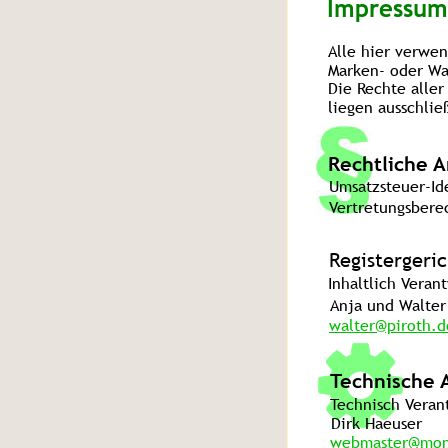
Impressum
Alle hier verwe
Marken- oder Wa
Die Rechte alle
liegen ausschließ
Rechtliche 
Umsatzsteuer-Id
Vertretungsberec
Registergeri
Inhaltlich Vera
Anja und Walter
walter@piroth.d
Technische 
Technisch Veran
Dirk Haeuser
webmaster@mon