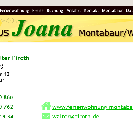
ter Piroth
g
n 13
ur
0 86
0
www.ferienwohnung-montaba
90 762
walter@piroth.de
 19 34