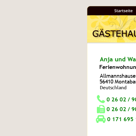
Anja und Wal
Ferienwohnun
Allmannshause
56410 Montaba
Deutschland      
0 26 02 / 9
0 26 02 / 
 0 171 695